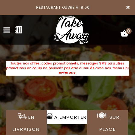
×
RESTAURANT OUVRE À 18:00
0
Toutes nos offres, codes promotionnels, messages SMS ou autres
promotions en cours ne peuvent pas être cumulés avec nos menus ni
ACCUEIL
entre eux.
LA CARTE
VOTRE COMPTE
NOTRE RESTAURANT
EN
A EMPORTER
SUR
VOS AVIS
LIVRAISON
PLACE
MENTIONS LÉGALES