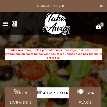
×
RESTAURANT OUVERT
0
Toutes nos offres, codes promotionnels, messages SMS ou autres
promotions en cours ne peuvent pas être cumulés avec nos menus ni
ACCUEIL
entre eux.
LA CARTE
VOTRE COMPTE
NOTRE RESTAURANT
EN
A EMPORTER
SUR
VOS AVIS
LIVRAISON
PLACE
MENTIONS LÉGALES