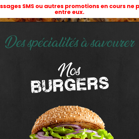
essages SMS ou autres promotions en cours ne 
entre eux.
Fraîcheur Garantie
Cliquez et Col
Des spécialités à savourer
Nos
burgers