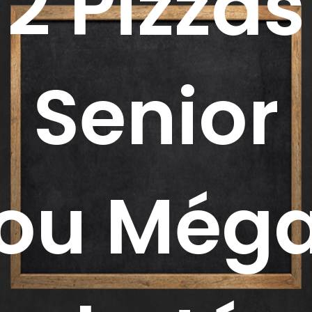
2 Pizzas
Senior
ou Még