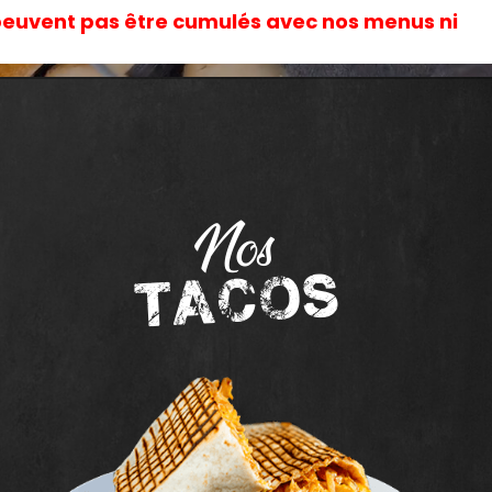
peuvent pas être cumulés avec nos menus ni
lectez
programme de Fidélité
Nos
tacos