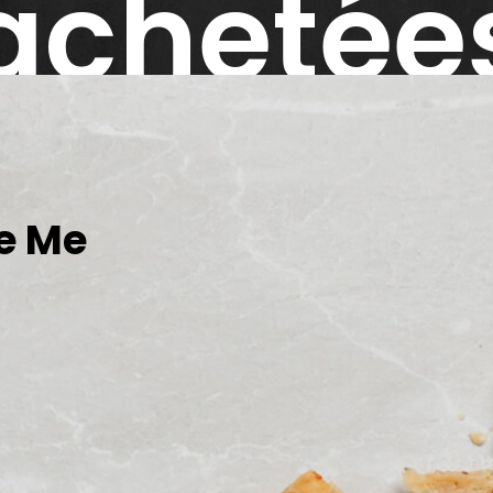
achetée
= La
e Me
3ème