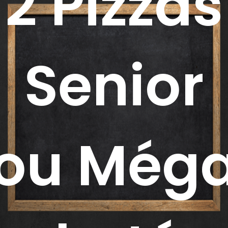
2 Pizzas
Senior
ou Még