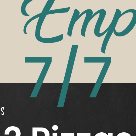
Empo
7/7
s