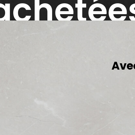
achetée
= La
Ave
3ème