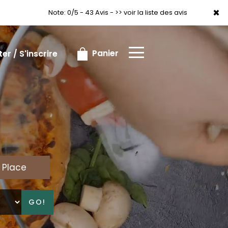
×
×
Note: 0/5 - 43 Avis -
>> voir la liste des avis
Panier
r / S'inscrire
 Place
GO!