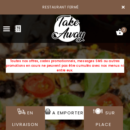
×
RESTAURANT FERMÉ
0
Toutes nos offres, codes promotionnels, messages SMS ou autres
promotions en cours ne peuvent pas être cumulés avec nos menus ni
ACCUEIL
entre eux.
LA CARTE
VOTRE COMPTE
NOTRE RESTAURANT
EN
A EMPORTER
SUR
VOS AVIS
LIVRAISON
PLACE
MENTIONS LÉGALES