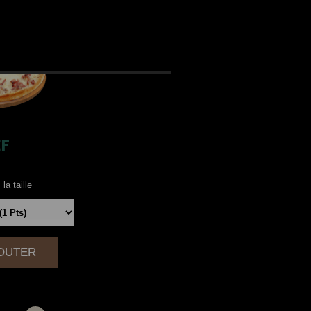
EF
la taille
JOUTER
|