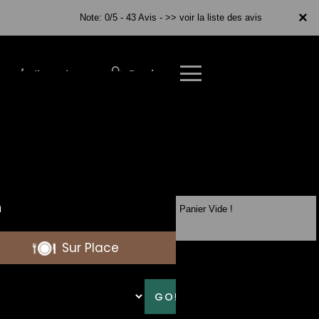
×
×
Note: 0/5 - 43 Avis -
>> voir la liste des avis
Panier
r / S'inscrire
Panier Vide !