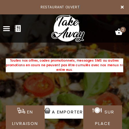
×
RESTAURANT OUVERT
0
Toutes nos offres, codes promotionnels, messages SMS ou autres
promotions en cours ne peuvent pas être cumulés avec nos menus ni
ACCUEIL
entre eux.
LA CARTE
VOTRE COMPTE
NOTRE RESTAURANT
EN
A EMPORTER
SUR
VOS AVIS
LIVRAISON
PLACE
MENTIONS LÉGALES